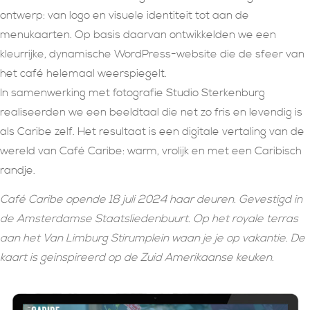
ontwerp: van logo en visuele identiteit tot aan de
menukaarten. Op basis daarvan ontwikkelden we een
kleurrijke, dynamische WordPress-website die de sfeer van
het café helemaal weerspiegelt.
In samenwerking met fotografie Studio Sterkenburg
realiseerden we een beeldtaal die net zo fris en levendig is
als Caribe zelf. Het resultaat is een digitale vertaling van de
wereld van Café Caribe: warm, vrolijk en met een Caribisch
randje.
Café Caribe opende 18 juli 2024 haar deuren. Gevestigd in
de Amsterdamse Staatsliedenbuurt. Op het royale terras
aan het Van Limburg Stirumplein waan je je op vakantie. De
kaart is geinspireerd op de Zuid Amerikaanse keuken.